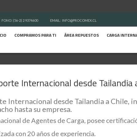
FONO: (56-2) 2 9374600
EMAIL:
INFO@PROCOMEX.CL
ICIO
COMPRAMOS PARA TI
ÁREA REPUESTOS
CARGA INTERN
orte Internacional desde Tailandia 
 Internacional desde Tailandia a Chile, in
cho hasta su empresa.
nacional de Agentes de Carga, posee certifica
zada con 20 años de experiencia.