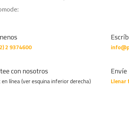
comode:
menos
Escrí
2) 2 9374600
info@p
tee con nosotros
Envíe 
 en línea (ver esquina inferior derecha)
Llenar 