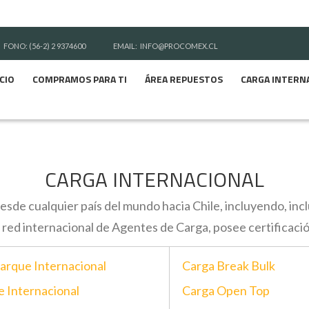
FONO: (56-2) 2 9374600
EMAIL:
INFO@PROCOMEX.CL
ICIO
COMPRAMOS PARA TI
ÁREA REPUESTOS
CARGA INTERN
CARGA INTERNACIONAL
esde cualquier país del mundo hacia Chile, incluyendo, in
red internacional de Agentes de Carga, posee certificaci
rque Internacional
Carga Break Bulk
e Internacional
Carga Open Top