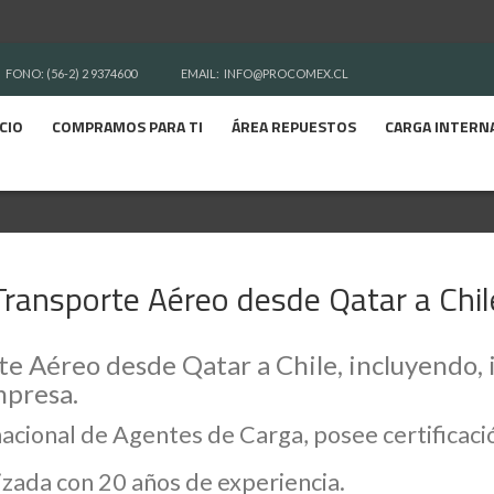
FONO: (56-2) 2 9374600
EMAIL:
INFO@PROCOMEX.CL
ICIO
COMPRAMOS PARA TI
ÁREA REPUESTOS
CARGA INTERN
Transporte Aéreo desde Qatar a Chil
e Aéreo desde Qatar a Chile, incluyendo, 
mpresa.
nacional de Agentes de Carga, posee certifica
zada con 20 años de experiencia.