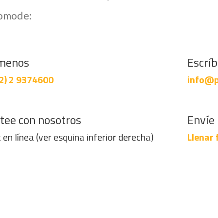
comode:
menos
Escrí
2) 2 9374600
info@p
tee con nosotros
Envíe 
 en línea (ver esquina inferior derecha)
Llenar 