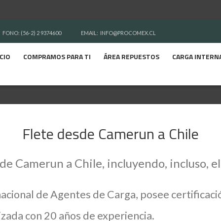
FONO: (56-2) 2 9374600
EMAIL:
INFO@PROCOMEX.CL
ICIO
COMPRAMOS PARA TI
ÁREA REPUESTOS
CARGA INTERN
Flete desde Camerun a Chile
de Camerun a Chile, incluyendo, incluso, 
nacional de Agentes de Carga, posee certifica
zada con 20 años de experiencia.