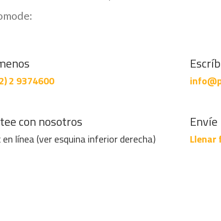
comode:
menos
Escrí
2) 2 9374600
info@p
tee con nosotros
Envíe 
 en línea (ver esquina inferior derecha)
Llenar 