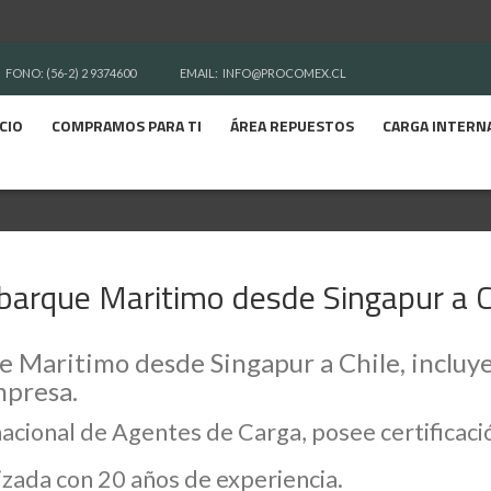
FONO: (56-2) 2 9374600
EMAIL:
INFO@PROCOMEX.CL
ICIO
COMPRAMOS PARA TI
ÁREA REPUESTOS
CARGA INTERN
arque Maritimo desde Singapur a C
 Maritimo desde Singapur a Chile, incluye
mpresa.
nacional de Agentes de Carga, posee certifica
zada con 20 años de experiencia.