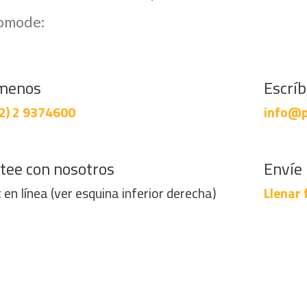
comode:
menos
Escrí
2) 2 9374600
info@p
tee con nosotros
Envíe 
 en línea (ver esquina inferior derecha)
Llenar 