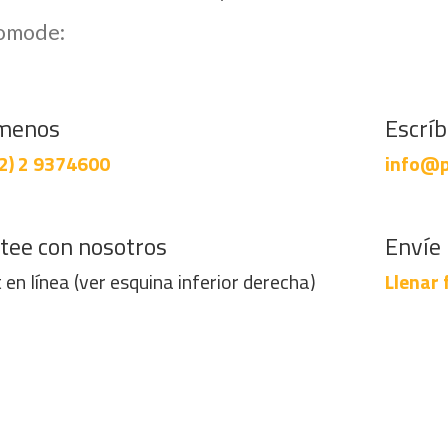
comode:
menos
Escrí
2) 2 9374600
info@p
tee con nosotros
Envíe 
 en línea (ver esquina inferior derecha)
Llenar 