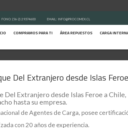
FONO: (56-2) 2 9374600
EMAIL:
INFO@PROCOMEX.CL
ICIO
COMPRAMOS PARA TI
ÁREA REPUESTOS
CARGA INTERN
e Del Extranjero desde Islas Feroe
Del Extranjero desde Islas Feroe a Chile, i
cho hasta su empresa.
nacional de Agentes de Carga, posee certifica
zada con 20 años de experiencia.