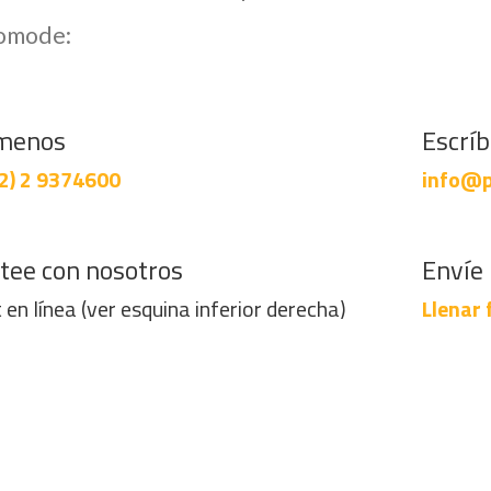
comode:
menos
Escrí
2) 2 9374600
info@p
tee con nosotros
Envíe 
 en línea (ver esquina inferior derecha)
Llenar 