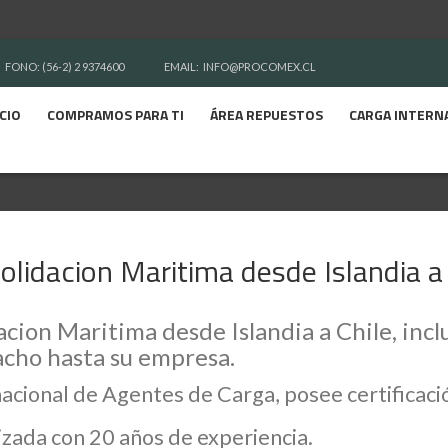
FONO: (56-2) 2 9374600
EMAIL:
INFO@PROCOMEX.CL
ICIO
COMPRAMOS PARA TI
ÁREA REPUESTOS
CARGA INTERN
olidacion Maritima desde Islandia a 
cion Maritima desde Islandia a Chile, inclu
cho hasta su empresa.
nacional de Agentes de Carga, posee certifica
zada con 20 años de experiencia.