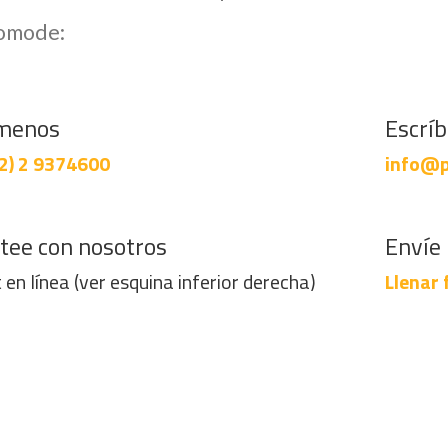
comode:
menos
Escrí
2) 2 9374600
info@p
tee con nosotros
Envíe 
 en línea (ver esquina inferior derecha)
Llenar 