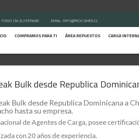
FONO: (56-2) 2 9374600
EMAIL:
INFO@PROCOMEX.CL
ICIO
COMPRAMOS PARA TI
ÁREA REPUESTOS
CARGA INTERN
eak Bulk desde Republica Dominican
ak Bulk desde Republica Dominicana a Chile
cho hasta su empresa.
nacional de Agentes de Carga, posee certifica
zada con 20 años de experiencia.